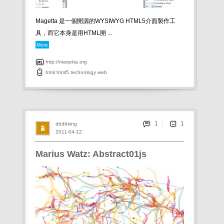
Magetta 是一個開源的WYSIWYG HTML5介面製作工
具，而它本身是用HTML開 ...
More
http://maqetta.org
html
html5
technology
web
1
dbdbking
2011-04-12
Marius Watz: Abstract01js