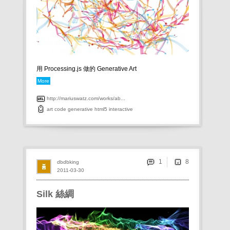
用 Processing.js 做的 Generative Art
More
http://mariuswatz.com/works/ab...
art
code
generative
html5
interactive
1
dbdbking
2011-03-30
Silk 絲綢