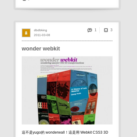
1
dbdbking
2011-03-08
wonder webkit
這不是yugo的 wonderwall！這是用 Webkit CSS3 3D