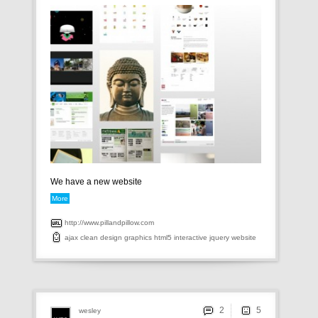
We have a new website
More
http://www.pillandpillow.com
ajax
clean
design
graphics
html5
interactive
jquery
website
2
wesley