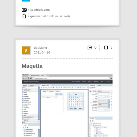
http://bjork.com
experimental
html5
music
web
0
dbdbking
2011-04-16
Maqetta