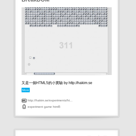
又是一個HTML5的小實驗 by http://hakim.se
More
http://hakim.se/experiments/ht...
experiment
game
html5