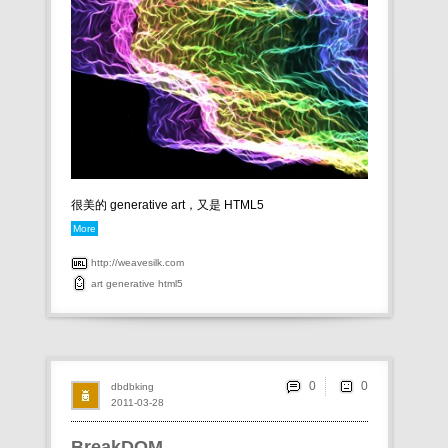
很美的 generative art，又是 HTML5
More
http://weavesilk.com
art
generative
html5
0
dbdbking
2011-03-28
BreakDOM