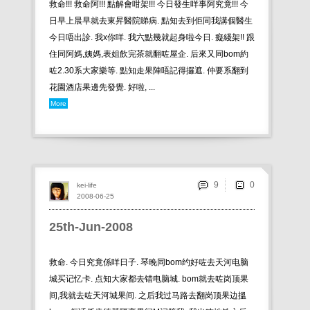
救命!!! 救命阿!!! 點解會咁架!!! 今日發生咩事阿究竟!!! 今
日早上晨早就去東昇醫院睇病. 點知去到佢同我講個醫生
今日唔出診. 我x你咩. 我六點幾就起身啦今日. 癡綫架!! 跟
住同阿媽,姨媽,表姐飲完茶就翻咗屋企. 后來又同bom約
咗2.30系大家樂等. 點知走果陣唔記得攞遮. 仲要系翻到
花園酒店果邊先發覺. 好啦, ...
More
9
kei-life
2008-06-25
25th-Jun-2008
救命. 今日究竟係咩日子. 琴晚同bom约好咗去天河电脑
城买记忆卡. 点知大家都去错电脑城. bom就去咗岗顶果
间,我就去咗天河城果间. 之后我过马路去翻岗顶果边搵