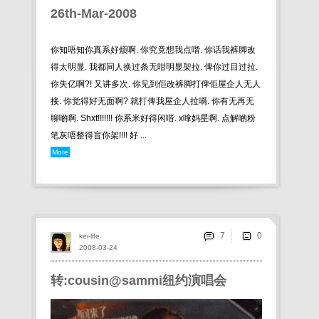
26th-Mar-2008
你知唔知你真系好烦啊. 你究竟想我点喈. 你话我裤脚改
得太明显. 我都同人换过条无咁明显架拉. 俾你过目过拉.
你失亿啊?! 又讲多次. 你见到佢改裤脚打俾佢屋企人无人
接. 你觉得好无面啊? 就打俾我屋企人拉喎. 你有无再无
聊啲啊. Shxt!!!!!!! 你系米好得闲喈. x嗱妈星啊. 点解啲粉
笔灰唔整得盲你架!!!! 好 ...
More
7
kei-life
2008-03-24
转:cousin@sammi纽约演唱会