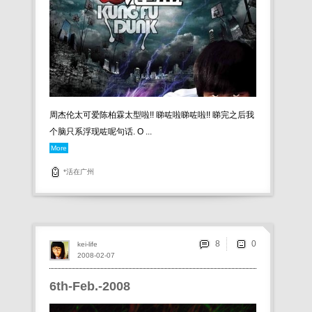
周杰伦太可爱陈柏霖太型啦!! 睇咗啦睇咗啦!! 睇完之后我
个脑只系浮现咗呢句话. O ...
More
*活在广州
8
kei-life
2008-02-07
6th-Feb.-2008