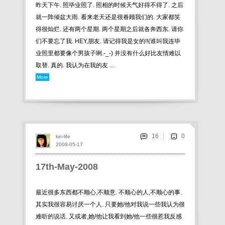
昨天下午. 照毕业照了. 照相的时候天气好得不得了. 之后
就一阵倾盆大雨. 看来老天还是很眷顾我们的. 大家都笑
得很灿烂. 还有两个星期. 两个星期之后就各奔西东. 请你
们不要忘了我. HEY,朋友. 请记得我是女的!!(谁叫我连毕
业照里都要像个男孩子咧.-_-) 并没有什么好比友情难以
取替. 真的. 我认为在我的友 ...
More
16
kei-life
2008-05-17
17th-May-2008
最近很多东西都不顺心,不顺意. 不顺心的人,不顺心的事.
其实我很容易讨厌一个人. 只要她/他对我说一些我认为很
难听的说话. 又或者,她/他让我看到她/他一些很惹我反感