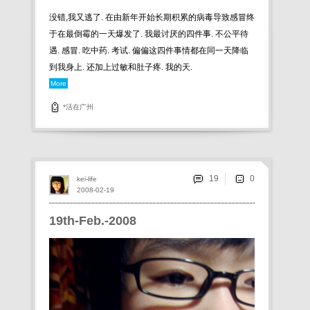
没错,我又逃了. 在由新年开始长期积累的病毒导致感冒终
于在最倒霉的一天爆发了. 我最讨厌的四件事. 不公平待
遇. 感冒. 吃中药. 考试. 偏偏这四件事情都在同一天降临
到我身上. 还加上过敏和肚子疼. 我的天.
More
*活在广州
19
kei-life
2008-02-19
19th-Feb.-2008