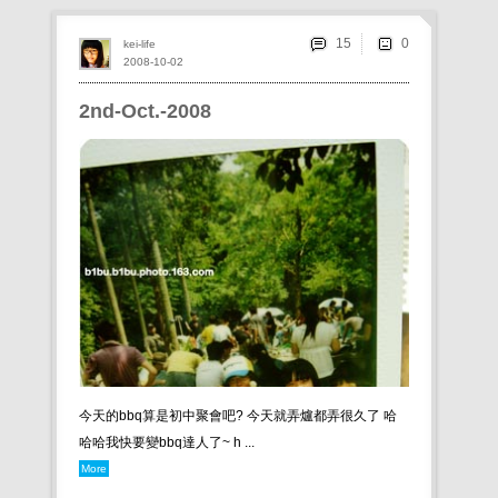
15
kei-life
2008-10-02
2nd-Oct.-2008
今天的bbq算是初中聚會吧? 今天就弄爐都弄很久了 哈
哈哈我快要變bbq達人了~ h ...
More