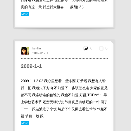
我身边 我会变成怎样 现在的每一天都有外婆的照顾 如果
真的有这一天 我想我大概会.......很颓(-3-) ...
More
6
kei-life
2009-01-01
2009-1-1
2009-1-1 3:02 我心里想着一些东西 好矛盾 我想有人帮
我一把 我迷失了方向 不知道下一步该怎么走 大家的意见
都不同 我该听谁的信谁的 我也不知道 好乱 TODAY： 早
上学校艺术节 还蛮无聊的说 节目真是有够烂的 中午回了
二十一 跟波波吃了个饭 然后下午又回去看艺术节 气氛不
错 节目一般 跟 ...
More