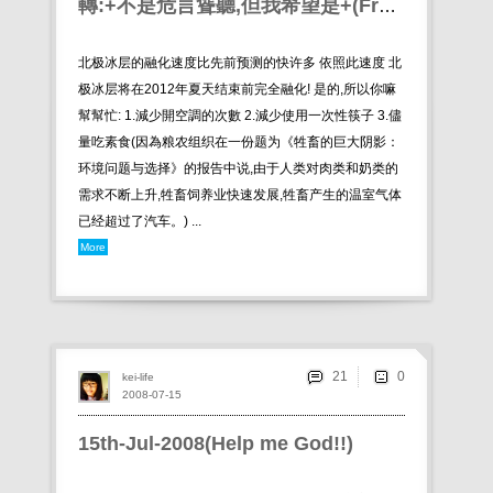
轉:+不是危言聳聽,但我希望是+(Fromsatiety5)
北极冰层的融化速度比先前预测的快许多 依照此速度 北
极冰层将在2012年夏天结束前完全融化! 是的,所以你嘛
幫幫忙: 1.減少開空調的次數 2.減少使用一次性筷子 3.儘
量吃素食(因為粮农组织在一份题为《牲畜的巨大阴影：
环境问题与选择》的报告中说,由于人类对肉类和奶类的
需求不断上升,牲畜饲养业快速发展,牲畜产生的温室气体
已经超过了汽车。) ...
More
21
kei-life
2008-07-15
15th-Jul-2008(Help me God!!)