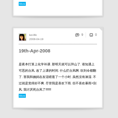
More
9
kei-life
2008-04-19
19th-Apr-2008
是夜本打算上化学补课. 那明天就可以拜山了. 谁知遇上
可恶的台风. 改了上课的时间. 什么烂台风啊. 吹到伞都翻
了. 害我和姨妈在友谊瞎逛了一个小时. 虽然没有淋湿. 不
过就是觉得好不爽. 尽管我是喜欢下雨. 但不喜欢暴雨+刮
风. 我讨厌死台风了!!!!!!!
More