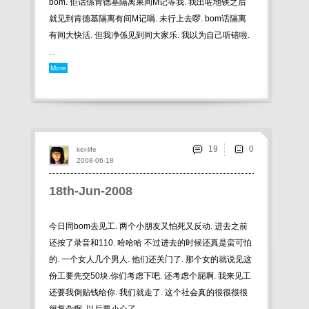
bom. 佢话係肯德基隔离果间M记等我. 我出咗地铁之后
就见到肯德基隔离有间M记喎. 未行上去啰. bom话隔离
有间大快活. 但我净係见到间大家乐. 我以为自己听错啦.
...
More
19
kei-life
2008-06-18
18th-Jun-2008
今日同bom去见工. 两个小朋友又怕死又反动. 进去之前
还按了录音和110. 哈哈哈 不过进去的时候还真是蛮可怕
的. 一个女人几个男人. 他们还关门了. 那个女的就说见这
份工要先交50块.你们考虑下吧. 还考虑个屁啊. 我来见工
还要我倒贴钱给你. 我们就走了. 这个社会真的很很很很