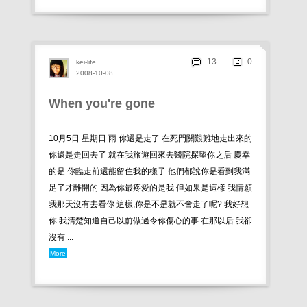
13
kei-life
2008-10-08
When you're gone
10月5日 星期日 雨 你還是走了 在死門關艱難地走出來的
你還是走回去了 就在我旅遊回來去醫院探望你之后 慶幸
的是 你臨走前還能留住我的樣子 他們都說你是看到我滿
足了才離開的 因為你最疼愛的是我 但如果是這樣 我情願
我那天沒有去看你 這樣,你是不是就不會走了呢? 我好想
你 我清楚知道自己以前做過令你傷心的事 在那以后 我卻
沒有 ...
More