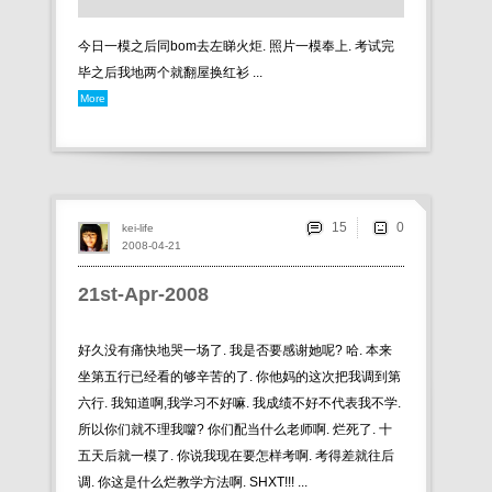
今日一模之后同bom去左睇火炬. 照片一模奉上. 考试完
毕之后我地两个就翻屋换红衫 ...
More
15
kei-life
2008-04-21
21st-Apr-2008
好久没有痛快地哭一场了. 我是否要感谢她呢? 哈. 本来
坐第五行已经看的够辛苦的了. 你他妈的这次把我调到第
六行. 我知道啊,我学习不好嘛. 我成绩不好不代表我不学.
所以你们就不理我囖? 你们配当什么老师啊. 烂死了. 十
五天后就一模了. 你说我现在要怎样考啊. 考得差就往后
调. 你这是什么烂教学方法啊. SHXT!!! ...