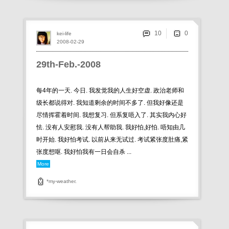
10
kei-life
2008-02-29
29th-Feb.-2008
每4年的一天. 今日. 我发觉我的人生好空虚. 政治老师和
级长都说得对. 我知道剩余的时间不多了. 但我好像还是
尽情挥霍着时间. 我想复习. 但系复唔入了. 其实我内心好
怯. 没有人安慰我. 没有人帮助我. 我好怕,好怕. 唔知由几
时开始. 我好怕考试. 以前从来无试过. 考试紧张度肚痛,紧
张度想呕. 我好怕我有一日会自杀 ...
More
*my-weather.