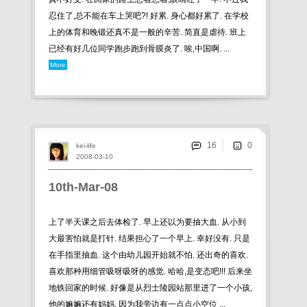
忍住了,总不能在车上哭吧?! 好累. 身心都好累了. 在学校
上的体育和晚锻还真不是一般的辛苦. 简直是虐待. 班上
已经有好几位同学跑步跑到骨膜炎了. 唉,中国啊. ...
More
16
kei-life
2008-03-10
10th-Mar-08
上了半天课之后去体检了. 早上还以为要抽大血. 从小到
大最害怕就是打针. 结果担心了一个早上. 幸好没有. 只是
在手指里抽血. 这个由幼儿园开始就不怕. 还出奇的喜欢.
喜欢那种用细管吸呀吸呀的感觉. 哈哈,是变态吧!!! 后来坐
地铁回家的时候. 好像是从烈士陵园站那里进了一个小孩,
他的嫲嫲还有妈妈. 因为我旁边有一点点小空位 ...