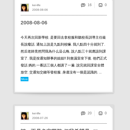
16
kei-life
2008-08-06
2008-08-06
今天再次回新學校. 是要回去拿校服和聽校長訓導主任級
長說廢話. 通知上說是九點到校嘛. 我八點四十分就到了.
然后老師竟然問我為什么這么晚. 說八點三十就應該到課
室了. 我是按通知辦事的姐姐!! 到會議室坐下後. 他們正式
發話 媽的.一番話三個人都講了一遍. 說完就回課室全體
放空. 交通知交錢等發校服. 身邊沒有一個是認識的. ...
More
20
kei-life
2008-07-26