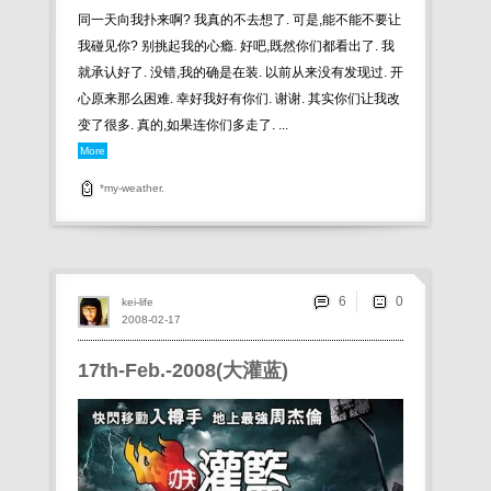
同一天向我扑来啊? 我真的不去想了. 可是,能不能不要让
我碰见你? 别挑起我的心瘾. 好吧,既然你们都看出了. 我
就承认好了. 没错,我的确是在装. 以前从来没有发现过. 开
心原来那么困难. 幸好我好有你们. 谢谢. 其实你们让我改
变了很多. 真的,如果连你们多走了. ...
More
*my-weather.
6
kei-life
2008-02-17
17th-Feb.-2008(大灌蓝)