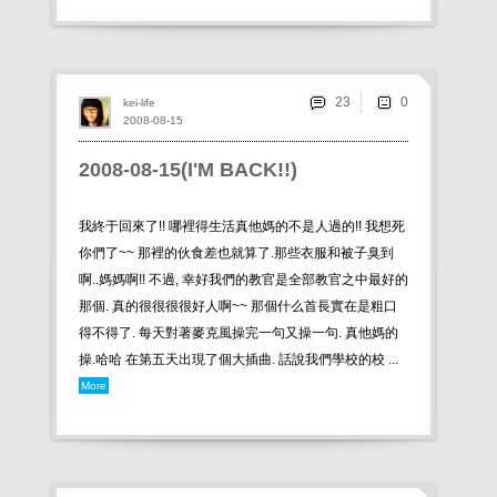
23
kei-life
2008-08-15
2008-08-15(I'M BACK!!)
我終于回來了!! 哪裡得生活真他媽的不是人過的!! 我想死
你們了~~ 那裡的伙食差也就算了.那些衣服和被子臭到
啊..媽媽啊!! 不過, 幸好我們的教官是全部教官之中最好的
那個. 真的很很很很好人啊~~ 那個什么首長實在是粗口
得不得了. 每天對著麥克風操完一句又操一句. 真他媽的
操.哈哈 在第五天出現了個大插曲. 話說我們學校的校 ...
More