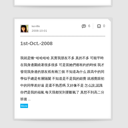
6
kei-life
2008-10-01
1st-Oct.-2008
我就是懶~哈哈哈哈 其實我朋友不多 真的不多 可能平時
在我身邊圍繞著很多很多 可是當她們都有約的時候 我才
發現我身邊的朋友祇有兩三個 不知道為什么 跟高中的同
學似乎總是有層隔閡 不知道是不是我的錯覺 就感覺跟初
中的同學差好遠 是還不熟悉嗎 又好像不是 怎么說,認識
你們是我的福氣 每天我都笑到要斷氣了 真想不到高二分
班後 ...
More