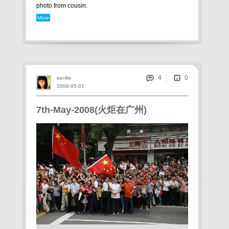
photo from cousin.
More
4
kei-life
2008-05-07
7th-May-2008(火炬在广州)