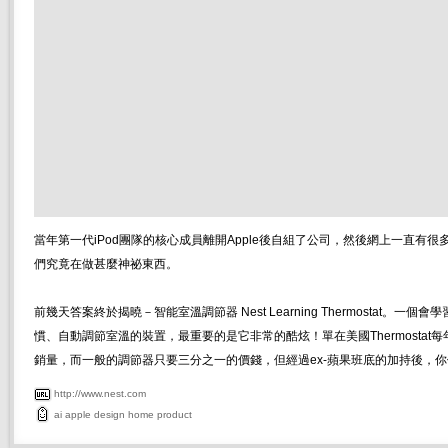
當年第一代iPod團隊的核心成員離開Apple後自組了公司，然後網上一直有很
們究竟在做甚麼神祕東西。
前幾天答案終於揭曉－智能室溫調節器 Nest Learning Thermostat。一個
慣、自動調節室溫的裝置，最重要的是它非常的酷炫！單在美國Thermostat
銷量，而一般的調節器只要三分之一的價錢，但經過ex-蘋果班底的加持後，
http://www.nest.com
ai
apple
design
home
product