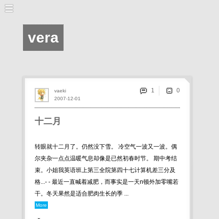
vera
1
vaeki
2007-12-01
十二月
转眼就十二月了。仍然没下雪。 冷空气一波又一波。偶
尔夹杂一点点温暖气息却像是已然初春时节。 期中考结
束。小姐我英语班上第三全院第四十七计算机差三分及
格...- - 最近一直喊着减肥，而事实是一天n顿外加零嘴若
干。冬天果然是适合肥肉生长的季 ...
More