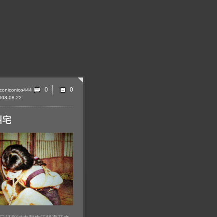
0
iconiconico444
008-08-22
叫宅