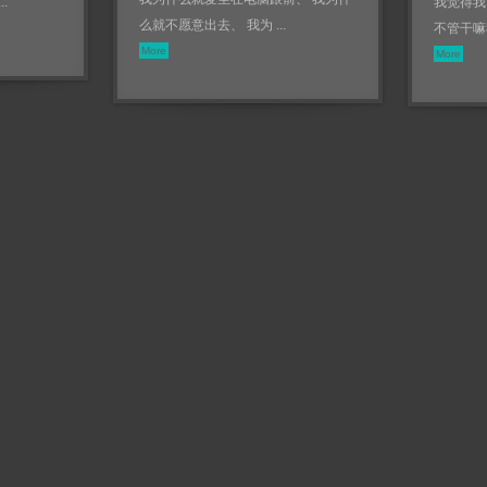
..
我觉得我
么就不愿意出去、 我为 ...
不管干嘛我
More
More