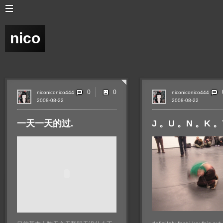
nico
0
niconiconico444
niconiconico444
2008-08-22
2008-08-22
一天一天的过.
J 。U 。N 。K 。