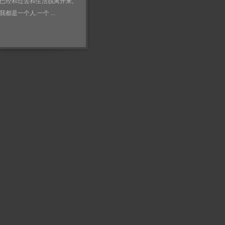
已经和过去和生活脱离开来,
都是一个人.一个 ...