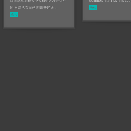
目前基本上昨天今天和明天没什么不
definitely that i luv this cut .
同,只是活着而已,想那些迷途 ...
More
More