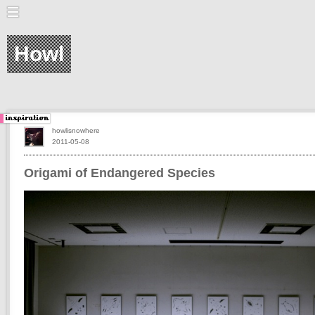
Howl
howlisnowhere
2011-05-08
Origami of Endangered Species