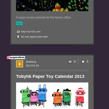
A super lovely website for the family office ...
More
https://y-n10.com
3d
cute
japan
pixel
web
0
dbdbking
2013-01-03
Tobyhk Paper Toy Calendar 2013