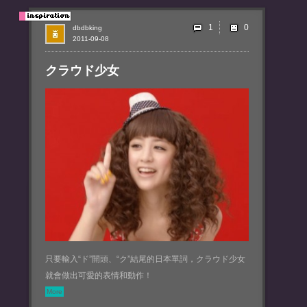
1
dbdbking
2011-09-08
クラウド少女
只要輸入“ド”開頭、“ク”結尾的日本單詞，クラウド少女
就會做出可愛的表情和動作！
More