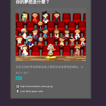
你的夢想是什麼？
日本文部科學省用來收集大家對於未來夢想的網站。か
わいいね！
More
http://narundamon.mext.go.jp
cute
flash
japan
web