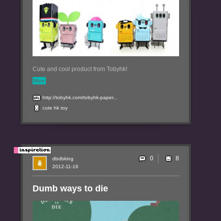
Cute and cool product from Tobyhk!
More
http://tobyhk.com/tobyhk-paper...
cute
hk
toy
0
dbdbking
2012-11-16
Dumb ways to die