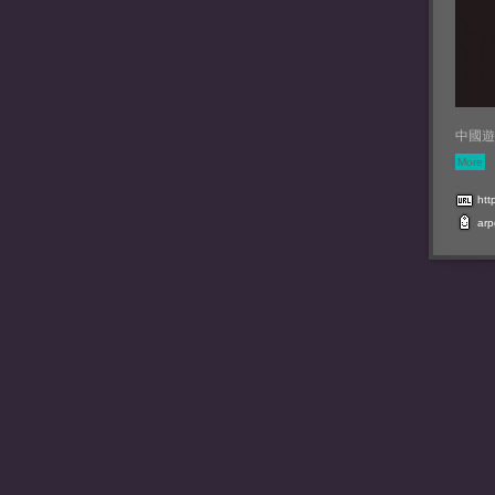
中國遊
More
htt
arp