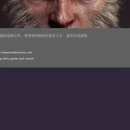
戲的巔峰之作。希望他們能招到更多人才，盡快完成遊戲。
p://www.heishenhua.com
g
china
game
ue4
unreal