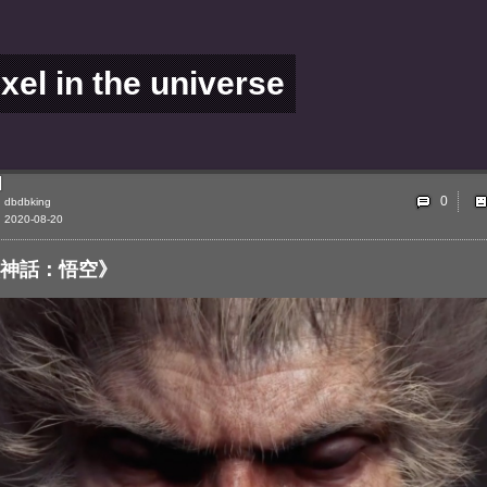
ixel in the universe
0
dbdbking
2020-08-20
神話：悟空》