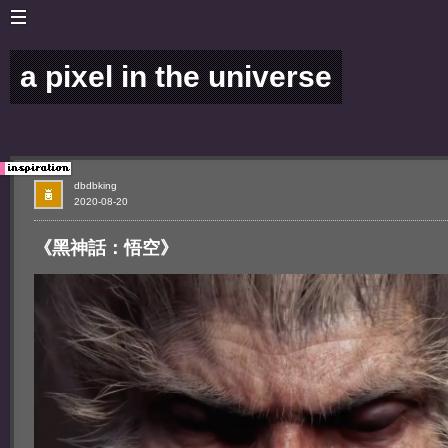
a pixel in the universe
dbdbking
2020-08-20
《黑神話：悟空》