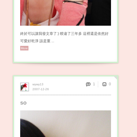
終於可以讓我發文章了:) 暌違了三年多 這裡還是依然好
可愛好乾淨 該是重 ...
More
1
wywy13
2007-12-26
so