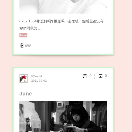
0707 1664那麼好喝:) 兩瓶喝下去之後一點感覺都沒有
妳們問我怎 ...
More
酸酸
0
wywy13
2011-06-02
June