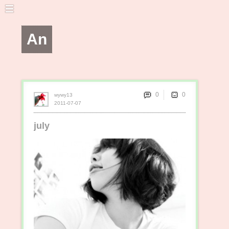
An
0
wywy13
2011-07-07
july