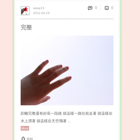
0
wywy13
2011-04-15
完整
距離完整還有好長一段路 就這樣一路往前走著 就這樣在
水上漂著 就這樣在天空飛著 ...
More
酸酸