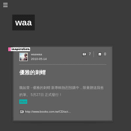
waa
7
waawaa
2010-05-14
優雅的刺蝟
魏如萱 - 優雅的刺蝟 新專輯熱烈預購中，限量贈送我爸
的筆。 5月27日 正式發行！
More
http://www.books.com.tw/CD/act...