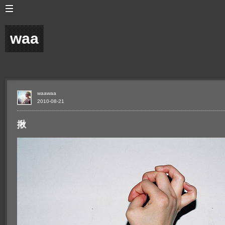
waa
waawaa
2010-08-21
揪