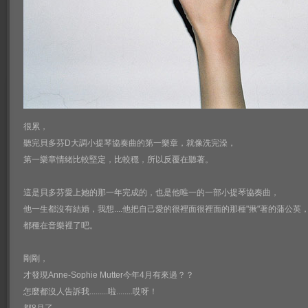
很累，
聽完貝多芬D大調小提琴協奏曲的第一樂章，就像洗完澡，
第一樂章情緒比較堅定，比較穩，所以反覆在聽著。
這是貝多芬愛上她的那一年完成的，也是他唯一的一部小提琴協奏曲，
他一生都沒有結婚，我想....他把自己愛的很裡面很裡面的那種"揪"著的蒲公英
都種在音樂裡了吧。
剛剛，
才發現Anne-Sophie Mutter今年4月有來過？？
怎麼都沒人告訴我.........啦........哎呀！