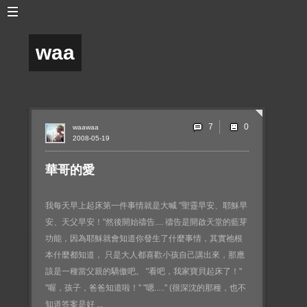
waa
7
waawaa
2008-05-19
華哥的愛
我每天早上起床第一件事情就是大喊 "聖靈早安、耶穌早
安、天父早安！"然後開始禱告.... 禱告是開啟天堂的藍芽
功能，因為耶穌就會知道你發生了什麼事情，其實祂根
本什麼都知道， 只是大人都喜歡小孩自己講出來，那應
該是一種當父親的驕傲吧。 "看吧，我家寶貝起床了！"
"喔，孩子，爸爸知道啦！" "嗯....." (很深沈的那種，也不
知道答案是好 ...