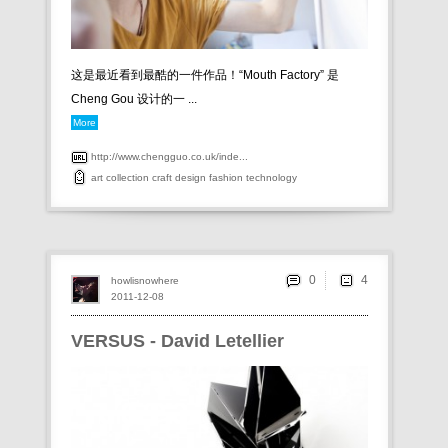
这是最近看到最酷的一件作品！“Mouth Factory” 是
Cheng Gou 设计的一 ...
More
http://www.chengguo.co.uk/inde...
art
collection
craft
design
fashion
technology
0
howlisnowhere
2011-12-08
VERSUS - David Letellier