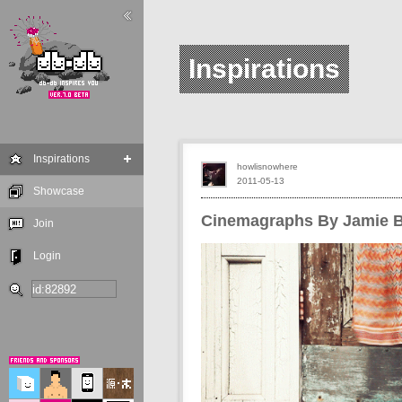
Inspirations
Inspirations
howlisnowhere
2011-05-13
Showcase
Cinemagraphs By Jamie B
Join
Login