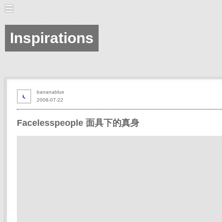
Inspirations
bananablue
2008-07-22
Facelesspeople 面具下的真身