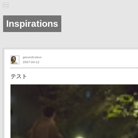
Inspirations
groundcolour
2007-04-12
テスト