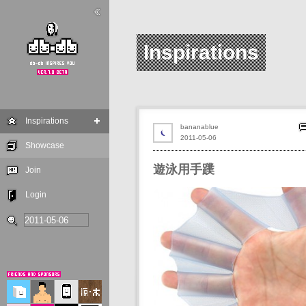
Inspirations
Inspirations
bananablue
2011-05-06
Showcase
遊泳用手蹼
Join
Login