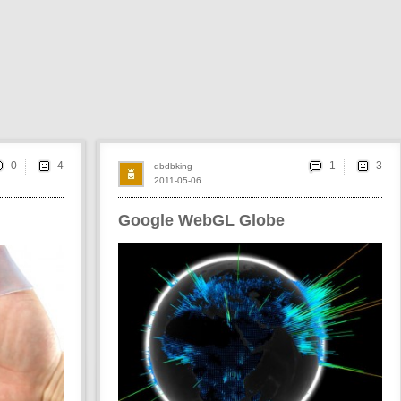
0
1
dbdbking
2011-05-06
Google WebGL Globe