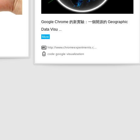
Google Chrome 的新實驗：一個開源的 Geographic
Data Visu ...
More
http://www.chromeexperiments.c...
code
google
visualization