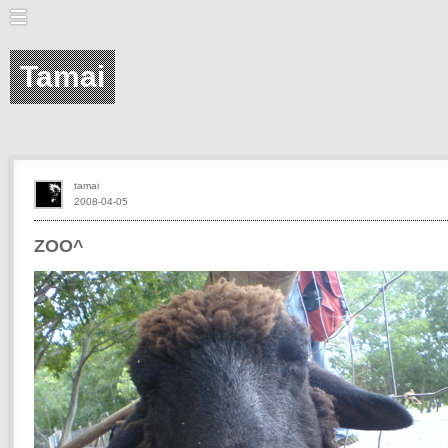
Tamai
tamai
2008-04-05
ZOO^