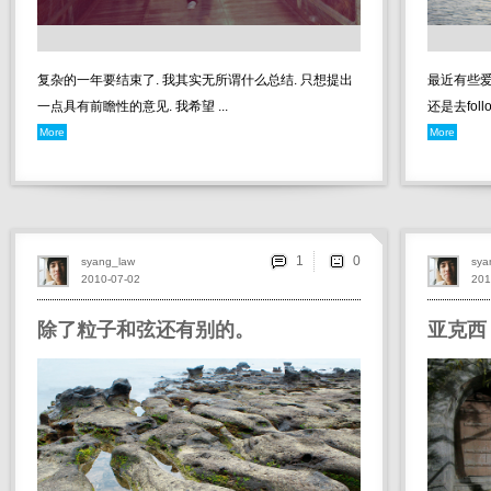
复杂的一年要结束了. 我其实无所谓什么总结. 只想提出
最近有些爱
一点具有前瞻性的意见. 我希望 ...
还是去foll
More
More
1
syang_law
sya
2010-07-02
201
除了粒子和弦还有别的。
亚克西