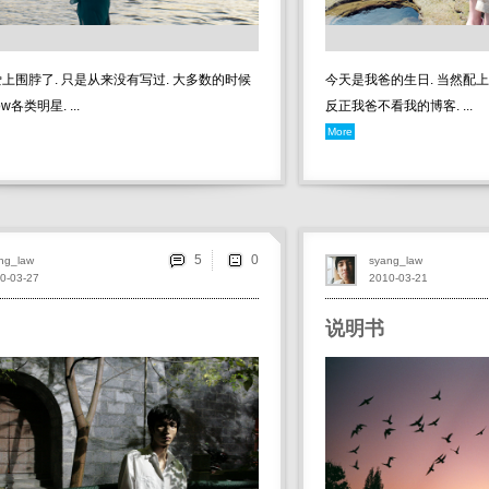
上围脖了. 只是从来没有写过. 大多数的时候
今天是我爸的生日. 当然配上l
ow各类明星. ...
反正我爸不看我的博客. ...
More
5
ng_law
syang_law
0-03-27
2010-03-21
说明书