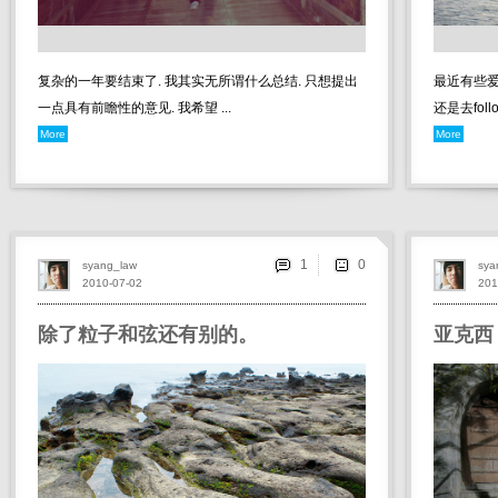
复杂的一年要结束了. 我其实无所谓什么总结. 只想提出
最近有些爱
一点具有前瞻性的意见. 我希望 ...
还是去foll
More
More
1
syang_law
sya
2010-07-02
201
除了粒子和弦还有别的。
亚克西