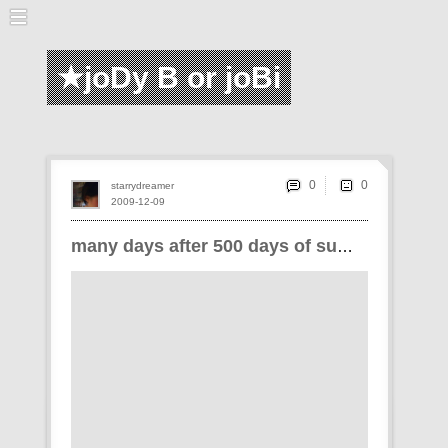
★joDy B or joBi
0
starrydreamer
2009-12-09
many days after 500 days of summer..