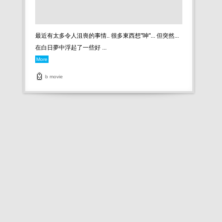
最近有太多令人沮喪的事情.. 很多東西想"呻"... 但突然...
在白日夢中浮起了一些好 ...
More
b
movie