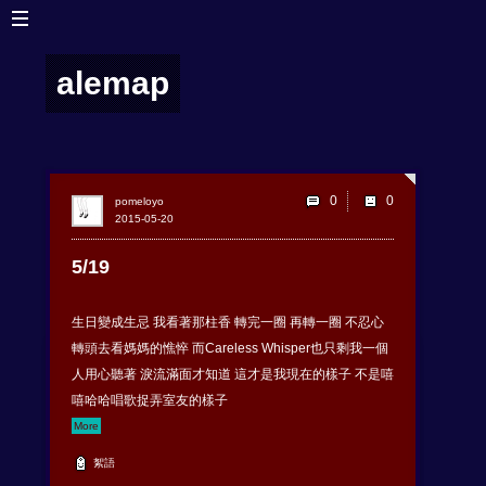
alemap
0
pomeloyo
2015-05-20
5/19
生日變成生忌 我看著那柱香 轉完一圈 再轉一圈 不忍心
轉頭去看媽媽的憔悴 而Careless Whisper也只剩我一個
人用心聽著 淚流滿面才知道 這才是我現在的樣子 不是嘻
嘻哈哈唱歌捉弄室友的樣子
More
絮語