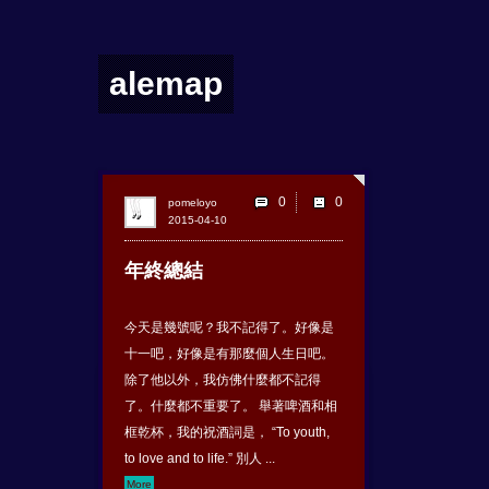
alemap
0
pomeloyo
2015-04-10
年終總結
今天是幾號呢？我不記得了。好像是
十一吧，好像是有那麼個人生日吧。
除了他以外，我仿佛什麼都不記得
了。什麼都不重要了。 舉著啤酒和相
框乾杯，我的祝酒詞是， “To youth,
to love and to life.” 別人 ...
More