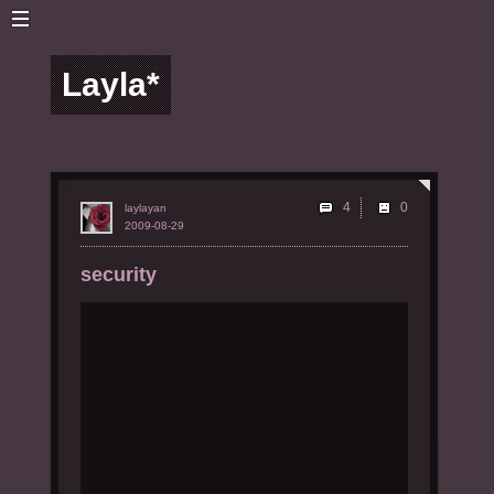
Layla*
4
laylayan
2009-08-29
security