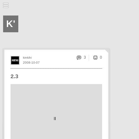
K'
3
kinkihi
2008-10-07
2.3