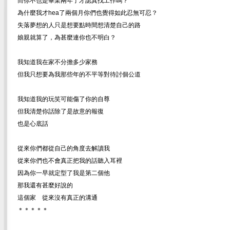
而你不也是畢業兩年了才認真找工作嗎？
為什麼我才hea了兩個月你們也覺得如此忍無可忍？
失落夢想的人只是想要點時間想清楚自己的路
娘親就算了，為甚麼連你也不明白？
我知道我在家不分擔多少家務
但我只想要為我那些年的不平等對待討個公道
我知道我的玩笑可能傷了你的自尊
但我清楚你話除了是故意的報復
也是心底話
從來你們都從自己的角度去解讀我
從來你們也不會真正把我的話聽入耳裡
因為你一早就定型了我是第二個他
那我還有甚麼好說的
這個家 從來沒有真正的溝通
＊＊＊＊＊