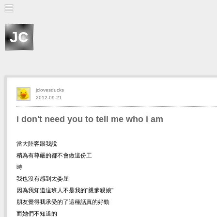
JC
jclovesducks
2012-09-21
i don't need you to tell me who i am
當大陸客跟我說
稍為有尊嚴的都不會做這份工
時
我也沒有感到太委屈
因為我知道這班人不是我的"親爹親娘"
朋友覺得我承受的了這種話真的好勁
而她們不知道的