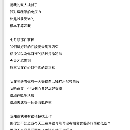
是我的親人成就了
我對這種話的免疫力
比起以前受過的
根本不算甚麼
七月頭那件事後
我們還好好的在談要去馬來西亞
然後我以為你口裡的話只是激將法
今天才感覺到
原來我在你心目中真的是這樣
我在等著看你有一天覺得自己幾冇用然後自殺
我唔會笑 但我個心會好涼好爽囉
繼續你嘅生活啦
繼續去成就一個失敗嘅你啦
我知道我沒有很積極找工作
但你知不知道我今天正在為很可能再沒有機會實現夢想而很低落？