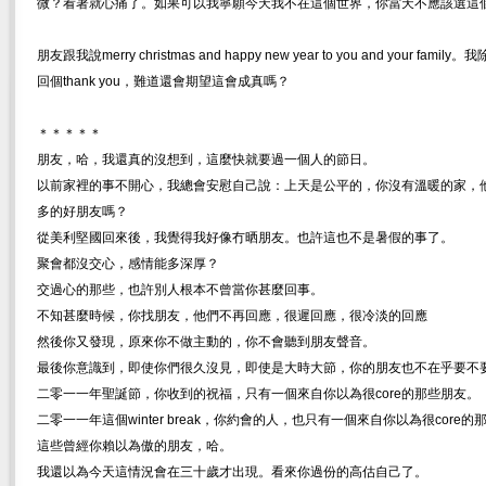
微？看著就心痛了。如果可以我寧願今天我不在這個世界，你當天不應該選這
朋友跟我說merry christmas and happy new year to you and your fam
回個thank you，難道還會期望這會成真嗎？
＊＊＊＊＊
朋友，哈，我還真的沒想到，這麼快就要過一個人的節日。
以前家裡的事不開心，我總會安慰自己說：上天是公平的，你沒有溫暖的家，
多的好朋友嗎？
從美利堅國回來後，我覺得我好像冇晒朋友。也許這也不是暑假的事了。
聚會都沒交心，感情能多深厚？
交過心的那些，也許別人根本不曾當你甚麼回事。
不知甚麼時候，你找朋友，他們不再回應，很遲回應，很冷淡的回應
然後你又發現，原來你不做主動的，你不會聽到朋友聲音。
最後你意識到，即使你們很久沒見，即使是大時大節，你的朋友也不在乎要不
二零一一年聖誕節，你收到的祝福，只有一個來自你以為很core的那些朋友。
二零一一年這個winter break，你約會的人，也只有一個來自你以為很core的
這些曾經你賴以為傲的朋友，哈。
我還以為今天這情況會在三十歲才出現。看來你過份的高估自己了。