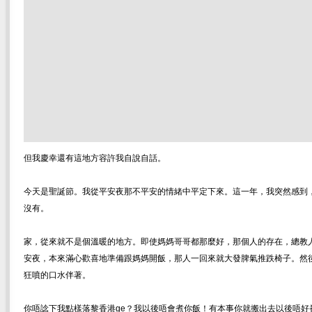
但我慶幸還有這地方容許我自說自話。
今天是聖誕節。我從平安夜那不平安的情緒中平定下來。這一年，我突然感到
沒有。
家，從來就不是個溫暖的地方。即使媽媽哥哥都那麼好，那個人的存在，總教
安夜，本來滿心歡喜地準備跟媽媽開飯，那人一回來就大發脾氣推跌椅子。然
狂噴的口水伴著。
你唔諗下我點樣落黎香港ge？我以後唔會煮你飯！有本事你就搬出去以後唔好