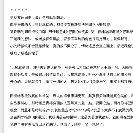
＊＊＊＊＊
男朋友這回事，最近是有點新想法。
觀乎身邊的人，得到幸福的，都是沒有複雜想法開朗正面樂觀型。
某晚聽到胡凱澄說:而家d男仔鐘意d女仔開心d笑多d架，佢地唔識處理女仔嘅
正是我的想法。或者換個角度說，背景不單純的角色只能是男方，就像我哥。
小的時候較不會隱藏情緒，真的很不開心了，情緒還是會畫在面上。最近我發
練成了成熟的蠍子:
“天蝎就是懒，懒得去管别人的事，可是可以为自己在意的人不顾一切。天蝎就
却抬头欢笑，辛酸眼泪只留给自己。天蝎就是犟，打死不愿承认自己的伤和痛
开心的。天蝎就是牛，骗过一切的人，告诉他们我们是快乐的，事实上却独自忧
回憶轉系後我真的常常笑，過去的這個學期更甚。其實很多時我是真心笑的，
自己要開心，那時候是覺得負面的人運氣真的差一點。要開心點，因為你得已
機會，而且不是特別等yr1的負能量走才報disney嗎？於是下意識不下意識的
然後剛才接到H的電話，我明明是在抑鬱中，還是笑著說我很好。就如現在面
我也再沒有勇氣說出這裡的話。見面了，膠嗡下笑下就好了。