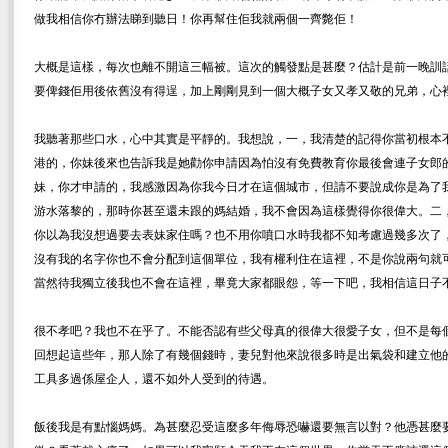
做我相信你冇辦法睇到聽日！你再幫住佢我就兩個一齊斃佢！
大概是這樣，每次也離不開這三幅被。這次的觸發點是甚麼？估計是前一晚訓
要俾錢佢用後依舊沒有得逞，加上剛剛見到一個大概子女又孝又敬的兄弟，心
我聽著那些口水，心中其實是平靜的。我想說，一，我清楚的記得你當初根本
港的，你妹後來也告訴我是她勸你申請因為怕沒有免費教育你最後會連子女郎
妹，你才申請的，我感激因為你我今日才在這個城市，但請不要說成你是為了
游水落黎的，那時你甚至還未跟的媽結婚，我不會因為這樣覺得你很偉大。二，從
你以為我沒想過要去表妹家住嗎？也不用你噴口水時我都不知考慮過幾多次了
沒有我的名字你也不會分配到這個單位，我有權利住在這裡，不是你說兩句就
當然待我獨立後我也不會在這裡，畢竟大家都眼怨，等一下吧，我相信這日子
很不孝吧？我也不在乎了。不能否認有些父母真的很偉大很愛子女，但不是每
回想起這些年，那人除了有幾個錢時，妻兒對他來說很多時是出氣袋和建立他
工具多過係屋企人，還不如外人受到的待遇。
飯後我是有點惱媽媽。為甚麼忍受這麼多年侮辱恐嚇還要無言以對？他憑甚麼