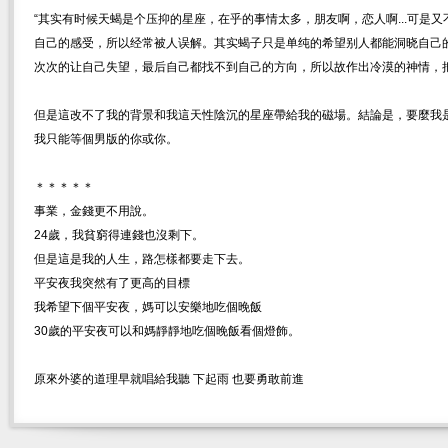
“其实有时候天蝎是个压抑的星座，在乎的事情太多，朋友啊，恋人啊...可是
自己的感受，所以经常被人误解。其实蝎子只是单纯的希望别人都能洞晓自己
次次的让自己失望，最后自己都找不到自己的方向，所以故作出冷漠的神情，把
但是這改不了我的背景和我這天性陰沉的星座帶給我的磁場。結論是，要麼我
我只能等個男版的你或你。
＊＊＊＊＊
事業，金錢更不用說。
24歲，我貧窮得連錢也沒剩下。
但是這是我的人生，路怎樣都要走下去。
平安夜我突然有了更高的目標
我希望下個平安夜，媽可以安樂地吃個晚飯
30歲的平安夜可以和媽靜靜地吃個晚飯看個燈飾。
原來外婆的道理早就唱給我聽 下起雨 也要勇敢前進