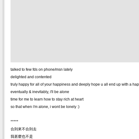
talked to few fds on phone/msn lately
delighted and contented
truly happy for all of your happiness and deeply hope u all end up with a ha
eventually & inevitably, i'll be alone
time for me to learn how to stay rich at heart
so that when i'm alone, i wont be lonely :)
*****
合則來不合則去
我甚麼也不是