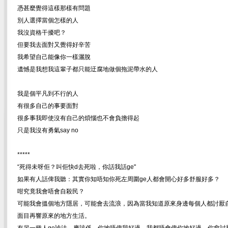
憑甚麼覺得這樣那樣有問題
別人選擇當個怎樣的人
我沒資格干擾吧？
但要我去面對又覺得好辛苦
我希望自己能像你一樣灑脫
遺憾是我想我這輩子都只能迂腐地做個拖泥帶水的人
我是個平凡到不行的人
有很多自己的事要面對
很多事我即使沒有自己的煩惱也不會負擔得起
只是我沒有勇氣say no
*****
“死得未呀佢？叫佢快d去死啦，你話我話ge"
如果有人話俾我聽：其實你知唔知你死左周圍ge人都會開心好多舒服好多？
咁究竟我會唔會自殺民？
可能我會搵個地方隱居，可能會去流浪，因為當我知道原來身邊每個人都討厭
面目再響原來的地方生活。