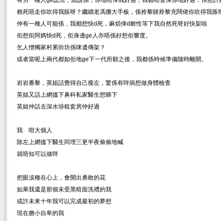
有另一種人ge諗法，應該係，你地唔俾我好過，我都唔會俾你地好過，你愈討
賴死唔走你吹得我賬呀？繼續老馮攤大手板，係拎黎賭拎黎充闊佬你吹得我脹
仲有一種人可能係，我都想快d死，麻煩俾d耐性等下我自然死呀好快架啦
佢想佢阿媽快d死，佢身邊ge人亦唔係好想佢響度。
乞人憎獨家村累街坊係咪遺傳架？
或者當呢上兩代都如佢地ge下一代所願之後，我都係時候準備隨時離開。
岩岩番黎，英姐話覺得自己瘦左，驚係有咩病想做身體檢查
英姐又話上網搵下鼻科私家醫生想睇下
英姐仲話去深水埗租套房仲好過
我 咁大個人
除左上網搵下醫生同埋三更半夜偷偷地喊
就唔知可以做咩
把眼涙種在心上，會開出勇敢的花
如果我還是那個未受黑暗面洗禮的我
或許未來十年我可以完成最初的夢想
現在膽小自卑的我