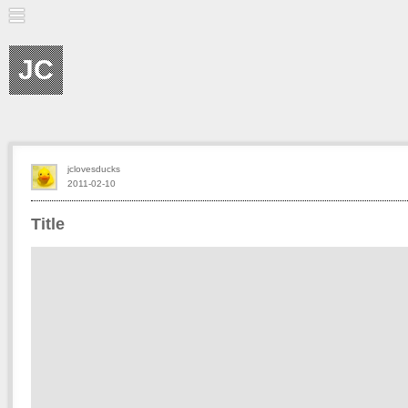
JC
jclovesducks
2011-02-10
Title