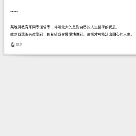
*****
某晚與教育系同學溫哲學，得著最大的是對自己的人生哲學的反思。
雖然我還沒有改變到，但希望我會慢慢地做到。這樣才可能活出開心的人生。
隨意