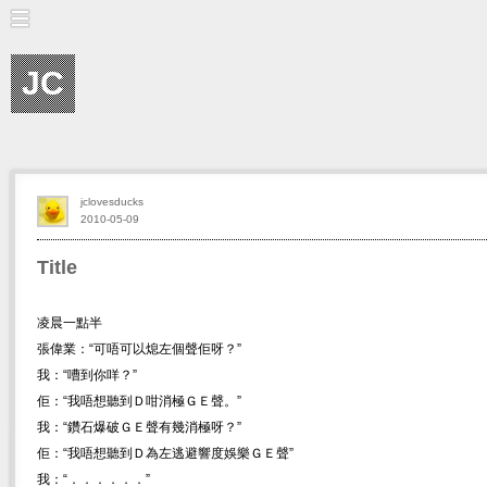
JC
jclovesducks
2010-05-09
Title
凌晨一點半
張偉業：“可唔可以熄左個聲佢呀？”
我：“嘈到你咩？”
佢：“我唔想聽到Ｄ咁消極ＧＥ聲。”
我：“鑽石爆破ＧＥ聲有幾消極呀？”
佢：“我唔想聽到Ｄ為左逃避響度娛樂ＧＥ聲”
我：“．．．．．．”