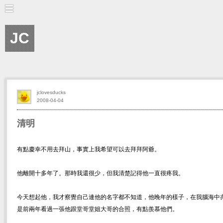
JC
jclovesducks
2008-04-04
清明
有點慶幸不用去拜山，事實上我希望可以去拜拜阿爺。
他離開十多年了。那時我還很少，但我清楚記得他一直很疼我。
今天想起他，我才察覺自己連他的名字都不知道，他晚年的樣子，在我腦海中
是前兩年看過一張他跟堂哥堂姐大哥的合照，有點羨慕他們。