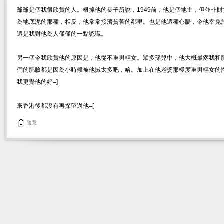
爺爺是個我很欣賞的人。根據他的長子所說，1949前，他是個地主，但並非
為地底泥的那種，相反，他常常接濟貧苦的鄰里。也是他這種心腸，令他幸免
這是我對他為人僅僅的一點認識。
另一個令我欣賞他的原因是，他從不重男輕女。眾多孫兒中，他大概最疼我和
們的肥臉都是因為小時候被他搣太多吧，哈。加上在他老婆那極度重男輕女的
我更覺他的好=]
來香港後都沒有再探望過他=[
隨意