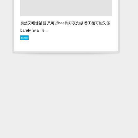
突然又唔使補習 又可以hea到好夜先瞓 番工後可能又係
barely hv a life ...
More