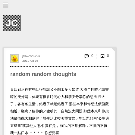
JC
0
jclovesducks
2012-08-06
random random thoughts
又回到這裡有些話很想說又不想太多人知道 大概年輕時／讀書
時的美好是，你總有很多時間心力和朋友分享你的想法 長大
了，各有各生活，錯過了就是錯過了 那些本來和你想法價值觀
相近／願意了解你的／聰明的，自然沒大問題 那些本來和你想
法價值觀大相庭徑／對生活比較著重實際／對話題傾向''發生過
甚麼事''或其他人怎樣 實在是， 懂我的不用解釋，不懂的不值
我一點口水 ＊＊＊＊ 你想要喜 ...