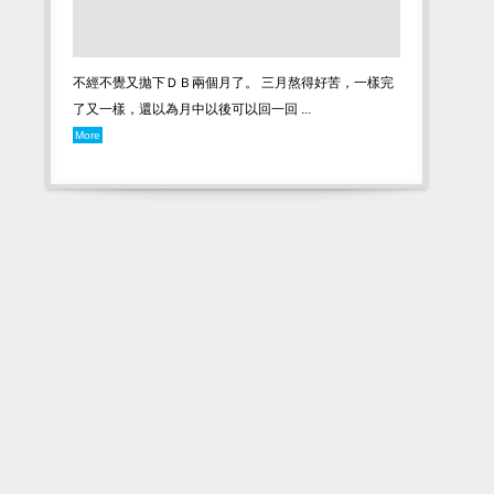
不經不覺又拋下ＤＢ兩個月了。 三月熬得好苦，一樣完
了又一樣，還以為月中以後可以回一回 ...
More