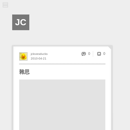
JC
0
jclovesducks
2010-04-21
雜思