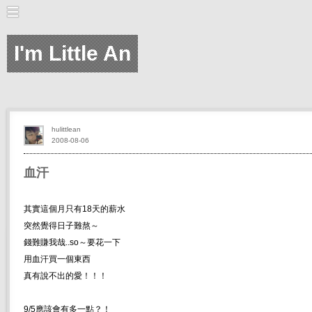
I'm Little An
hulittlean
2008-08-06
血汗
其實這個月只有18天的薪水
突然覺得日子難熬～
錢難賺我哉..so～要花一下
用血汗買一個東西
真有說不出的愛！！！
9/5應該會有多一點？！