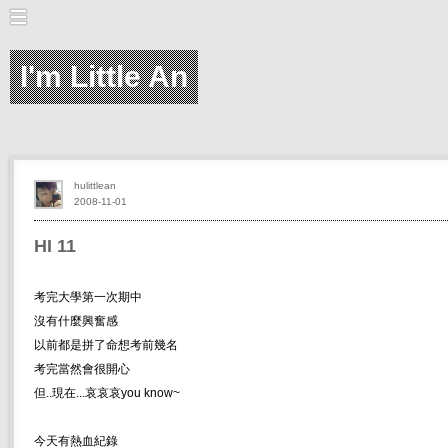
I'm Little An
hulittlean
2008-11-01
HI 11
考完大學第一次期中
沒有什麼興奮感
以前都是拼了命想考前幾名
考完當然會很開心
但..現在...哀哀哀you know~
今天有熱血紀錄