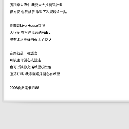
腳踏車去府中 我要大大推薦這計畫
很方便 也很舒服 希望下次能騎遠一點
晚間是Live House首演
人很多 有河岸流言的FEEL
沒有比這更好的夜店了!!XD
音樂就是一種語言
可以讓你開心或難過
也可以讓你充滿希望或墮落
墮落好嗎..我寧願選擇開心有希望
2008倒數兩個月88