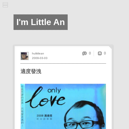
I'm Little An
0
hulittlean
2009-03-03
適度發洩