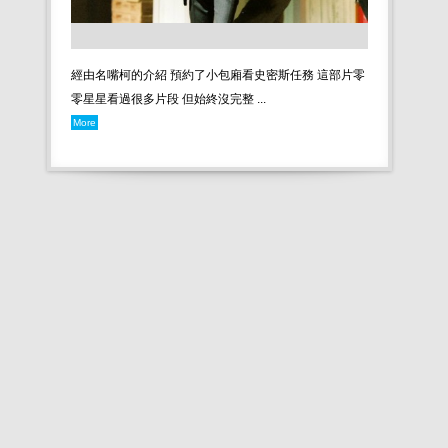
經由名嘴柯的介紹 預約了小包廂看史密斯任務 這部片零
零星星看過很多片段 但始終沒完整 ...
More