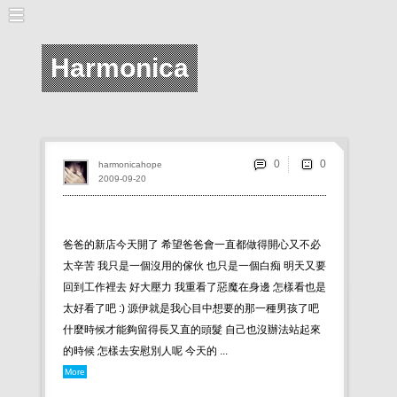
Harmonica
0
harmonicahope
2009-09-20
爸爸的新店今天開了 希望爸爸會一直都做得開心又不必
太辛苦 我只是一個沒用的傢伙 也只是一個白痴 明天又要
回到工作裡去 好大壓力 我重看了惡魔在身邊 怎樣看也是
太好看了吧 :) 源伊就是我心目中想要的那一種男孩了吧
什麼時候才能夠留得長又直的頭髮 自己也沒辦法站起來
的時候 怎樣去安慰別人呢 今天的 ...
More