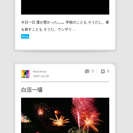
今日一日 運が悪かった｡｡｡｡ 学校のことも そうだし、家
を探すことも そうだ。ウンザリ ...
More
5
francesca
2007-12-26
白活一場