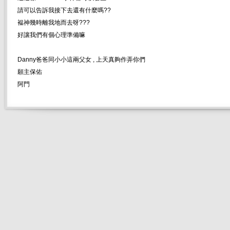
請可以告訴我接下去還有什麼嗎??
褞神幾時離我地而去呀???
好讓我們有個心理準備嘛
Danny爸爸同小小這兩父女 , 上天真夠作弄你們
願主保佑
阿門