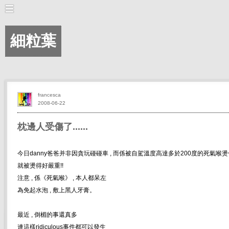
細粒葉
francesca
2008-06-22
枕邊人受傷了......
今日danny爸爸并非因貪玩碰碰車 , 而係被自駕溫度高達多於200度的死氣喉燙傷
就被燙得好嚴重!!
注意 , 係《死氣喉》 , 本人都呆左
為免起水泡 , 敷上黑人牙膏。
最近 , 倒楣的事還真多
連這樣ridiculous事件都可以發生