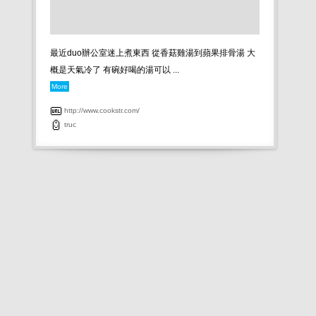
最近duo辦公室迷上煮東西 從香菇雞湯到蘋果排骨湯 大
概是天氣冷了 有碗好喝的湯可以 ...
More
http://www.cookstr.com/
truc