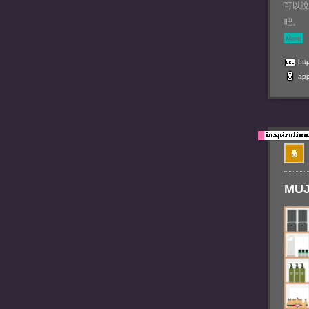
可以說
吧。
More
htt
ap
MUJI