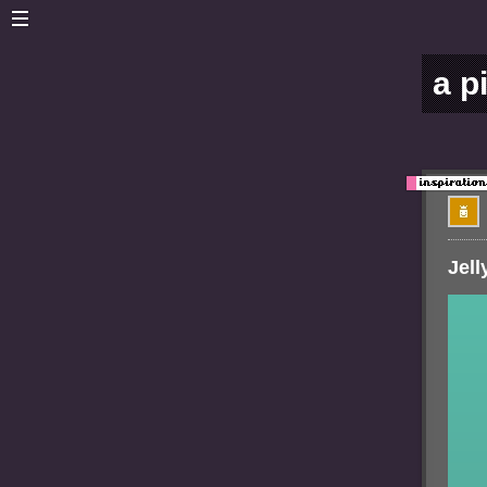
a p
Jell