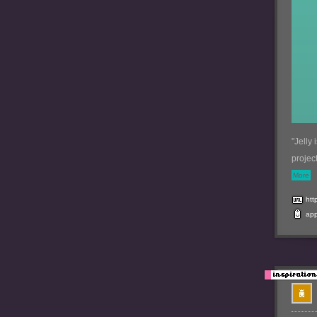
"Jelly
project
More
http
ap