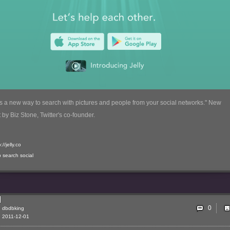
 is a new way to search with pictures and people from your social networks." New
 by Biz Stone, Twitter's co-founder.
://jelly.co
p
search
social
0
dbdbking
2011-12-01