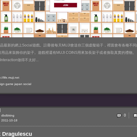
品最新的網上Social遊戲。註冊後每天MUJI會送你三個虛擬箱子，裡面會有各種不同
I日用品來裝飾你的架子。遊戲裡還有MUJI COINS用來加長架子或者換取真實的禮物。
nteraction做得不太好...
://life.muji.net
ign
game
japan
social
0
dbdbking
2011-10-18
x Dragulescu