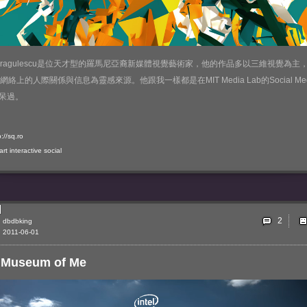
x Dragulescu是位天才型的羅馬尼亞裔新媒體視覺藝術家，他的作品多以三維視覺為主
網絡上的人際關係與信息為靈感來源。他跟我一樣都是在MIT Media Lab的Social Med
p呆過。
p://sq.ro
art
interactive
social
2
dbdbking
2011-06-01
 Museum of Me