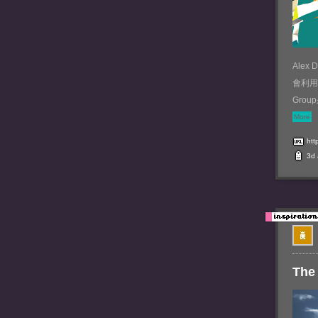
Ale
會利用
Grou
More
htt
3d
The