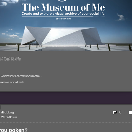
於你的藝術館
p://www.intel.com/museumofm...
eractive
social
web
0
dbdbking
2009-03-26
you poken?