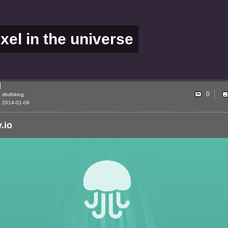
ixel in the universe
0
dbdbking
2014-01-09
y.io