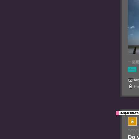
一個屬
More
htt
int
Do 