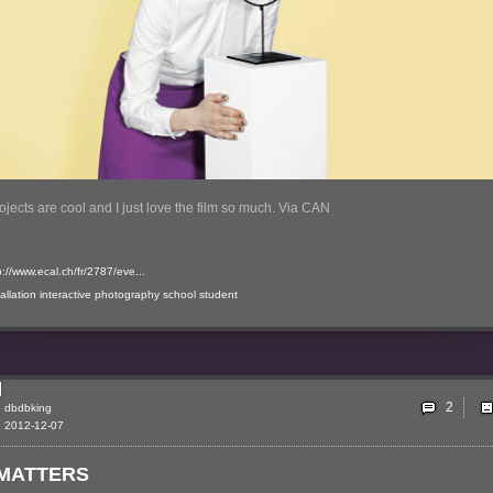
ojects are cool and I just love the film so much. Via CAN
p://www.ecal.ch/fr/2787/eve...
tallation
interactive
photography
school
student
2
dbdbking
2012-12-07
MATTERS