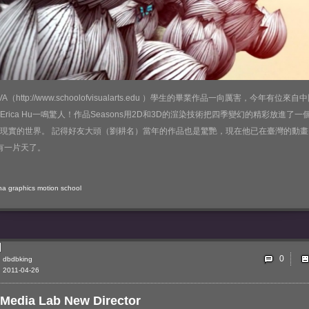
A（http://www.schoolofvisualarts.edu ）學生的畢業作品一向厲害，今年有位來自
Erica Hu一鳴驚人！作品Seasons用2D和3D的渲染技術把四季變幻的精彩放進了一
現實的世界。 記得好友大頭（劉耕名）當年的作品也是驚艷，現在他已在臺灣的動畫
有一片天了。
na
graphics
motion
school
0
dbdbking
2011-04-26
 Media Lab New Director