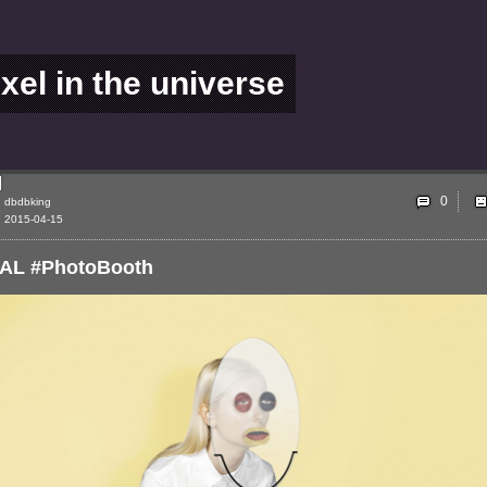
ixel in the universe
0
dbdbking
2015-04-15
AL #PhotoBooth