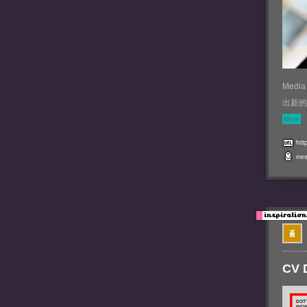
Medi
出新的
More
htt
ne
CV 