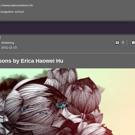
p://www.mplusmatters.hk
navigation
school
0
dbdbking
2011-11-15
sons by Erica Haowei Hu