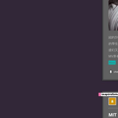
紐約SV
的學生
虛幻又
MV界
More
chi
MIT