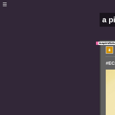
a p
#EC