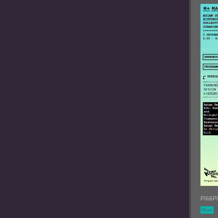
Pill
More