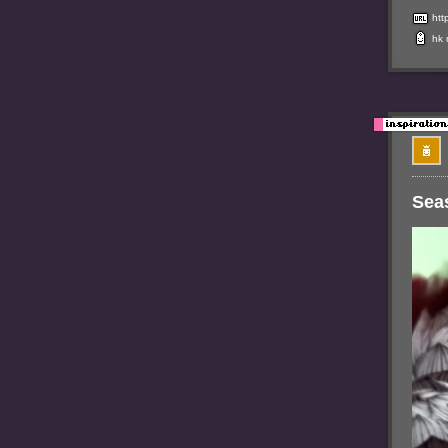
htt
hk
Sea