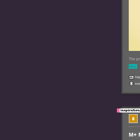
The pr
More
htt
ins
M+ 