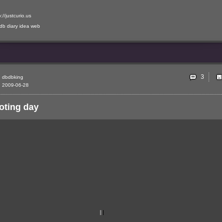
p://justcurio.us
-db
diary
idea
web
3
dbdbking
2009-06-28
oting day