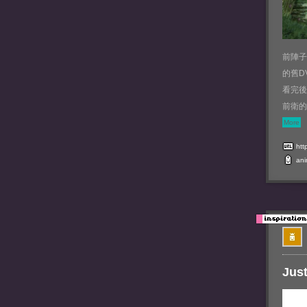
前陣子
的舊D
看完後
前衛的
More
htt
an
Jus