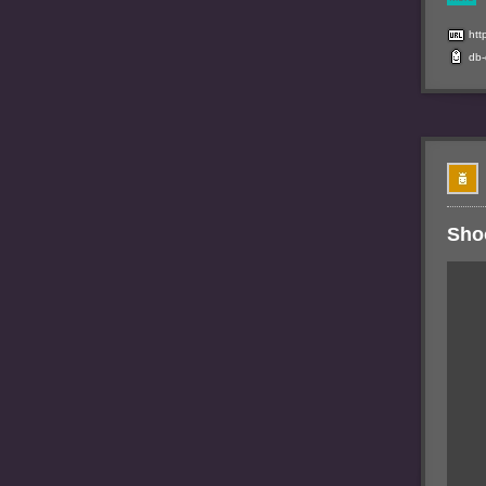
htt
db
Sho