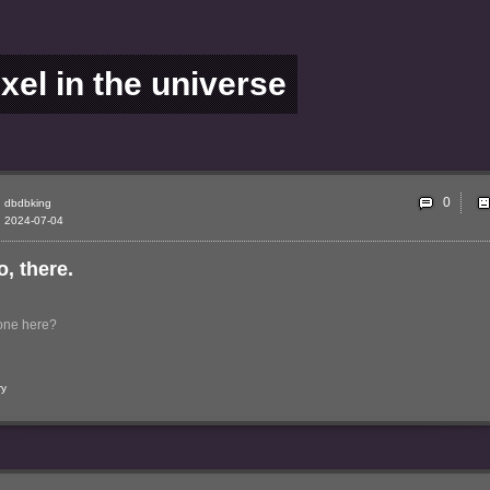
ixel in the universe
0
dbdbking
2024-07-04
o, there.
one here?
ry