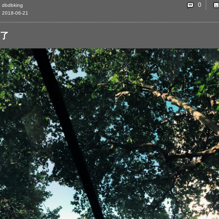
0
dbdbking
2018-06-21
了