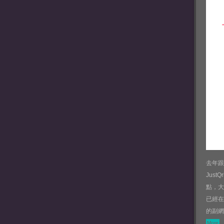
去年跟做
Jus
點，大
已經在2
的副網
More