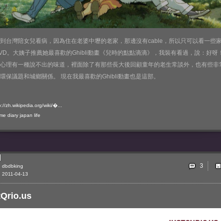
到台灣陪女兒看病，因為住在老婆中壢的老家，那邊沒有cable，所以只可以看一些
VD。大姨子推薦她最喜歡的Ghibli動畫《兒時的點點滴滴》，我裝有看過，說：好呀
心理有一種說不出的味道，裡面除了有那些長大後回顧童年的老生常談外，也有些非
環保議題和城鄉關係。 現在我最喜歡的Ghibli動畫也是這部。
p://zh.wikipedia.org/wiki/�...
ime
diary
japan
life
3
dbdbking
2011-04-13
tQrio.us