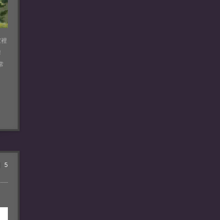
家裡
！
常