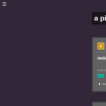
a p
Hell
Is any
More
dia