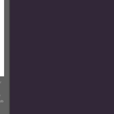
下
s
db