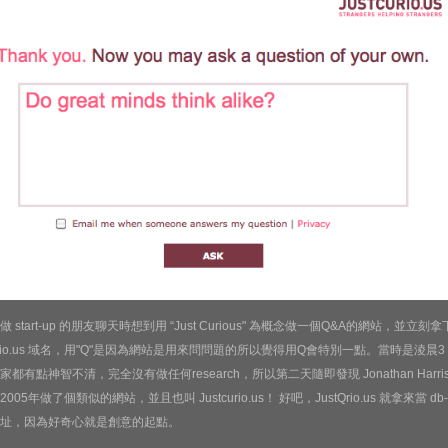
 start-up 的朋友聊天時想到用 “Just Curious" 為概念做一個Q&A的網站，並立刻拿
tQrio.us 域名，用"Q"是因為網站是用來問問題的所以覺得用Q會特別一點。當時是淩晨3
家都有點神智不清，完全沒有做任何research，所以第二天隨即發現 Jonathan Harri
005年做了個類似的網站，並且也叫 Justcurio.us！ 好吧，JustQrio.us 就拿來當 db-
址，因為好奇心就是創意的起點。