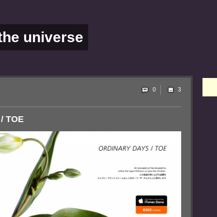
 the universe
Ple
0
 / TOE