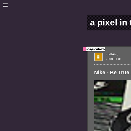
a pixel in
dbdbking
2008-01-09
Nike - Be Tru