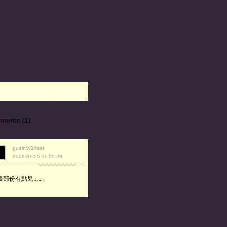
ase login to leave a comment.
ments (1)
guest%3Asai
2008-01-25 11:05:39
部份有點兒......