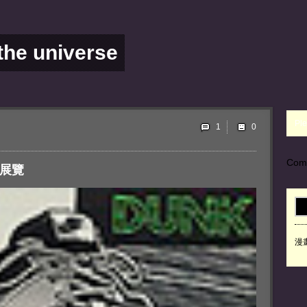
 the universe
Ple
1
Com
e 展覽
漫畫