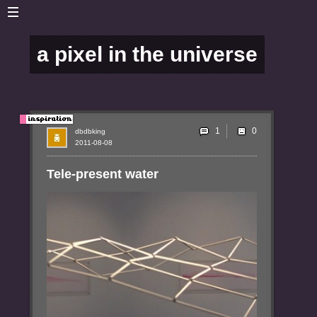
a pixel in the universe
1
dbdbking
2011-08-08
Tele-present water