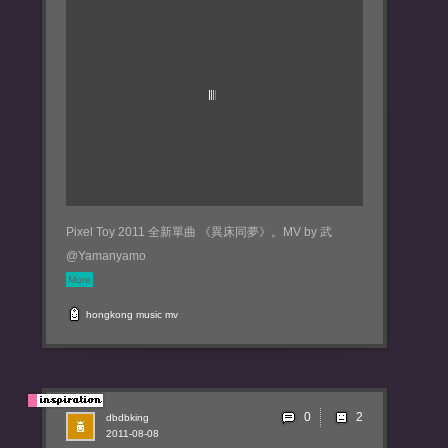
Pixel Toy 2011 全新單曲 《異床同夢》。MV by 武
@Yamanyamo
More
hongkong
music
mv
0
dbdbking
2011-08-08