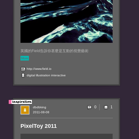
英國的Field告訴你甚麼是互動的視覺藝術
More
http://www.field.io
digital
illustration
interactive
0
dbdbking
2011-08-08
PixelToy 2011