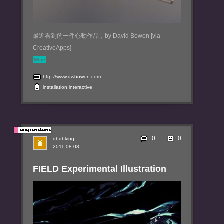
最近看到的一件心動作品，by David Bowen [via
CreativeApps]
More
http://www.dwbowen.com
installation
interactive
0
dbdbking
2011-08-08
FIELD Experimental Illustration