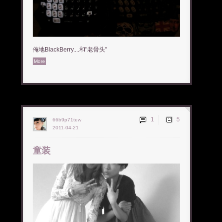
俺地BlackBerry....和"老骨头"
More
1
66b9p71tew
2011-04-21
童装