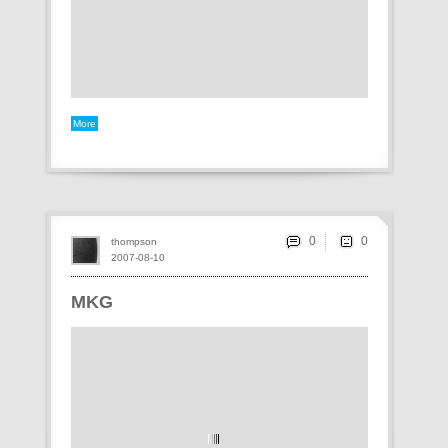
More
0
thompson
2007-08-10
MKG