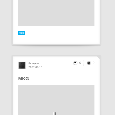
More
0
thompson
2007-08-10
MKG